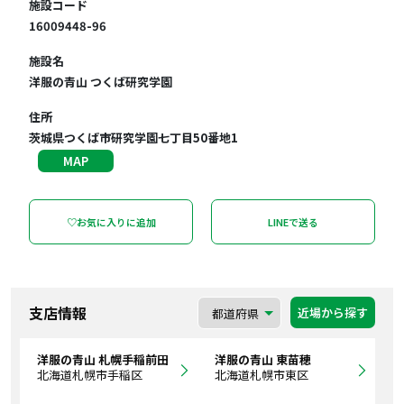
施設コード
16009448-96
施設名
洋服の青山 つくば研究学園
住所
茨城県つくば市研究学園七丁目50番地1
MAP
♡お気に入りに追加
LINEで送る
支店情報
近場から探す
洋服の青山 札幌手稲前田
洋服の青山 東苗穂
北海道札幌市手稲区
北海道札幌市東区