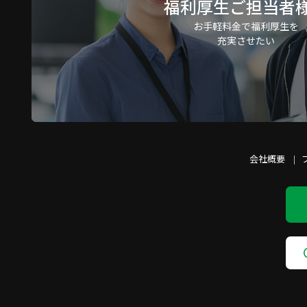
福利厚生ご担当者
④ライトプラン…法人契
う。
お手軽料金で福利厚生を
⑤プラチナプラン…法人
充実させたい
第3条 (本契約の成立)
本サービスの利用に係る
え、当社の定める方法に
体等と当社との間におい
第4条 (会員)
1. 本会においては、
会社概要
2. 法人契約者は、そ
本会に入会させることは
態にて就業する従業員に
3. 契約者は、その役
第5条 (会費等)
1. 契約者は、当社に対し
2. 契約者は、当社に
① 法人契約者の場合