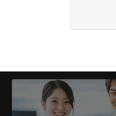
サイト利用規約
本規約は、株式会社フクリ
る福利厚生サービス(以
第1条（目的）
本サービスは、企業、団
役員および従業員の生活
第2条（用語の定義）
本規約において、次の各
①契約者…当社と本契約
②法人契約者…契約者の
他組織または団体におい
③個人契約者…契約者の