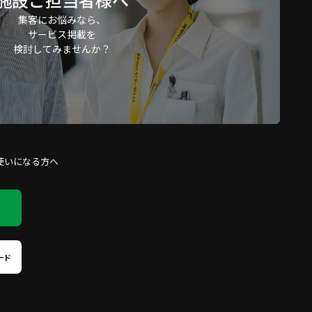
とならない契約形態をい
集客にお悩みなら、
サービス掲載を
形態をいう。
検討してみませんか？
体等が本規約を承諾のう
とにより、当該企業、団
使いになる方へ
および従業員の一部のみを
の他当社が定める雇用形
ード