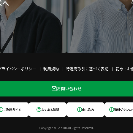
様へ
約者および個人契約者が選択可能であり、ポイント付与サービスの対象
契約者のみが選択可能であり、ポイント付与サービスの対象となる契約
契約(以下「本契約」という)は、当社の定める条件に該当する企業、団
より本サービスの利用申込みを行い、当社が、当該申込みを承認するこ
て成立する。
法人契約者の役員および従業員、ならびに個人契約者本人を会員とする。
プライバシーポリシー
利用規約
特定商取引に基づく表記
初めてお
の役員および従業員の全員を会員として本会に入会させるものとし、役員
できないものとする。ただし、法人契約者は、派遣社員、アルバイトそ
お問い合わせ
関しては会員としないことができるものとする。
員および従業員に本規約を遵守させるものとする。
ご利用ガイド
よくある質問
申し込み
資料ダウンロ
、本契約成立時に入会金として30,000 円(税別)を支払う。
対し、月会費を以下のとおり支払う。
Copyright © Fc-club All Rights Reserved.