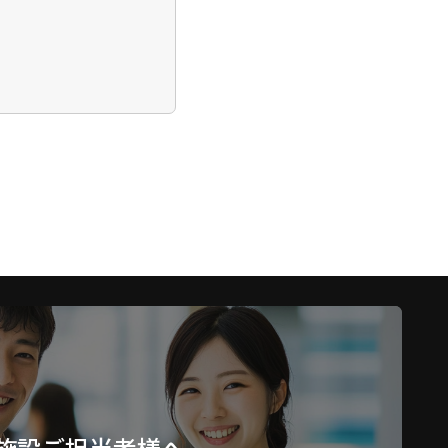
という)の名称にて提供す
を図り、その発展とその
、団体、個人事業主その
をいう。
施設ご担当者様へ