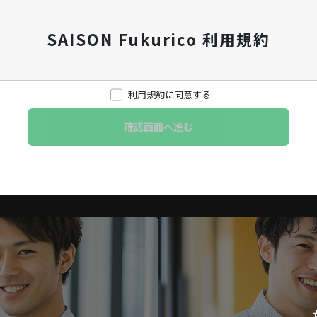
SAISON Fukurico 利用規約
利用規約に同意する
コ(以下「当社」という)が、「SAISON Fukurico」(以下「本会」
下「本サービス」という)の利用条件その他の内容を定めるものである。
体等(個人事業主その他個人を含む。以下同じ)における福利厚生の充実
支援を行うことを目的とする。
号に掲げる用語の定義は以下のとおりとする。
(次条で定義するものをいう)を締結した者をいう。
うち、本サービスの利用申込み時に会員区分を「法人」と指定した法人
て本サービスを利用する者をいう。
うち、本サービスの利用申込み時に会員区分を「個人」と指定した個人