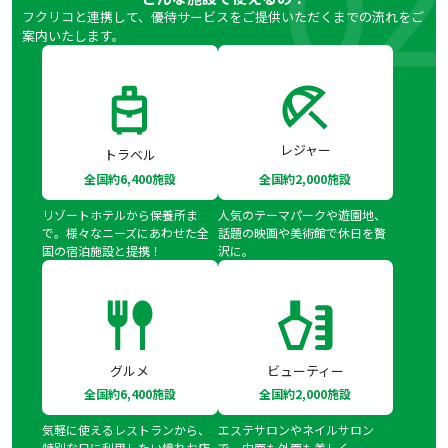
フクリコと連携して、優待サービスをご提供いただくまでの流れをご
案内いたします。
レジャー
トラベル
全国約6,400施設
全国約2,000施設
リゾートホテルから保養所ま
人気のテーマパークや遊園地、
で。様々なニーズにあわせた全
話題の映画や美術館で休日を贅
国の宿泊施設と提携！
沢に。
グルメ
ビューティー
全国約6,400施設
全国約2,000施設
気軽に使えるレストランから、
エステサロンやネイルサロン
特別な日に利用したい憧れお店
で、内面も外面も美しく。