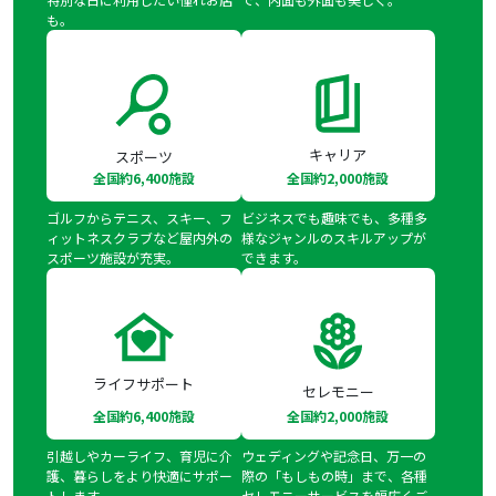
も。
キャリア
スポーツ
全国約6,400施設
全国約2,000施設
ゴルフからテニス、スキー、フ
ビジネスでも趣味でも、多種多
ィットネスクラブなど屋内外の
様なジャンルのスキルアップが
スポーツ施設が充実。
できます。
ライフサポート
セレモニー
全国約6,400施設
全国約2,000施設
引越しやカーライフ、育児に介
ウェディングや記念日、万一の
護、暮らしをより快適にサポー
際の「もしもの時」まで、各種
トします。
セレモニーサービスを幅広くご