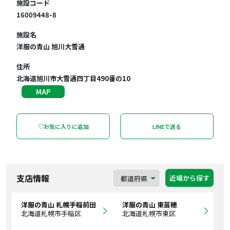
施設コード
16009448-8
施設名
洋服の青山 旭川大雪通
住所
北海道旭川市大雪通四丁目490番の10
MAP
♡お気に入りに追加
LINEで送る
支店情報
近場から探す
洋服の青山 札幌手稲前田
洋服の青山 東苗穂
北海道札幌市手稲区
北海道札幌市東区