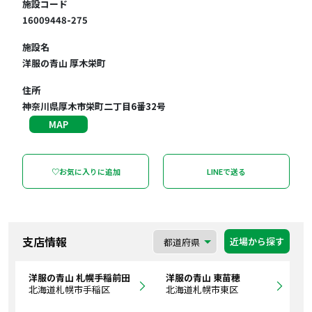
施設コード
16009448-275
施設名
洋服の青山 厚木栄町
住所
神奈川県厚木市栄町二丁目6番32号
MAP
♡お気に入りに追加
LINEで送る
支店情報
近場から探す
洋服の青山 札幌手稲前田
洋服の青山 東苗穂
北海道札幌市手稲区
北海道札幌市東区