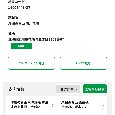
施設コード
16009448-27
施設名
洋服の青山 旭川花咲
住所
北海道旭川市花咲町五丁目2262番67
MAP
♡お気に入りに追加
LINEで送る
支店情報
近場から探す
洋服の青山 札幌手稲前田
洋服の青山 東苗穂
北海道札幌市手稲区
北海道札幌市東区