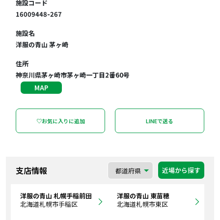
施設コード
16009448-267
施設名
洋服の青山 茅ヶ崎
住所
神奈川県茅ヶ崎市茅ヶ崎一丁目2番60号
MAP
♡お気に入りに追加
LINEで送る
支店情報
近場から探す
洋服の青山 札幌手稲前田
洋服の青山 東苗穂
北海道札幌市手稲区
北海道札幌市東区