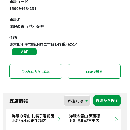
施設コード
16009448-231
施設名
洋服の青山 花小金井
住所
東京都小平市鈴木町二丁目147番地の14
MAP
♡お気に入りに追加
LINEで送る
支店情報
近場から探す
洋服の青山 札幌手稲前田
洋服の青山 東苗穂
北海道札幌市手稲区
北海道札幌市東区