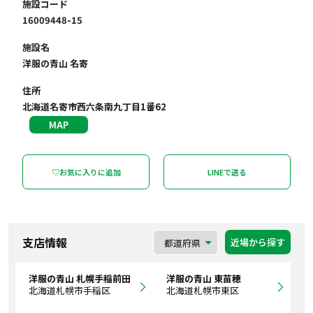
施設コード
16009448-15
施設名
洋服の青山 名寄
住所
北海道名寄市西六条南九丁目1番62
MAP
♡お気に入りに追加
LINEで送る
支店情報
近場から探す
洋服の青山 札幌手稲前田
洋服の青山 東苗穂
北海道札幌市手稲区
北海道札幌市東区