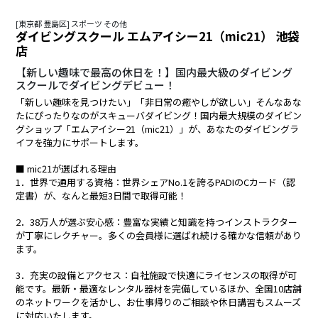
[東京都 豊島区] スポーツ その他
ダイビングスクール エムアイシー21（mic21） 池袋
店
【新しい趣味で最高の休日を！】国内最大級のダイビング
スクールでダイビングデビュー！
「新しい趣味を見つけたい」「非日常の癒やしが欲しい」そんなあな
たにぴったりなのがスキューバダイビング！国内最大規模のダイビン
グショップ「エムアイシー21（mic21）」が、あなたのダイビングラ
イフを強力にサポートします。
■ mic21が選ばれる理由
1．世界で通用する資格：世界シェアNo.1を誇るPADIのCカード（認
定書）が、なんと最短3日間で取得可能！
2．38万人が選ぶ安心感：豊富な実績と知識を持つインストラクター
が丁寧にレクチャー。多くの会員様に選ばれ続ける確かな信頼があり
ます。
3．充実の設備とアクセス：自社施設で快適にライセンスの取得が可
能です。最新・最適なレンタル器材を完備しているほか、全国10店舗
のネットワークを活かし、お仕事帰りのご相談や休日講習もスムーズ
に対応いたします。