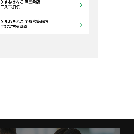
ケまねきねこ 燕三条店
県三条市須頃
ケまねきねこ 宇都宮簗瀬店
県宇都宮市東簗瀬