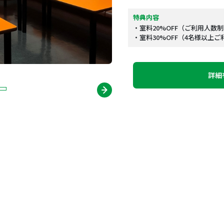
特典内容
・室料20%OFF（ご利用人数
・室料30%OFF（4名様以上
詳細