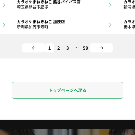
カラオケまねきねこ 熊谷バイパス店
カラオ
埼玉県熊谷市肥塚
新潟
カラオケまねきねこ 加茂店
カラオ
新潟県加茂市寿町
栃木
1
2
3
…
59
トップページへ戻る