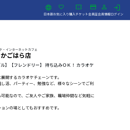
日本語
お気に入り
購入チケット
会員証
会員情報
ログイン
ラオケ・インターネットカフェ
 かごはら店
ル】【フレンドリー】 持ち込みＯＫ！ カラオケ
に展開するカラオケチェーンです。
推し活、パーティー、勉強など、様々なシーンでご利
も可能なので、ご友人やご家族、職場仲間など気軽に
ションの場としてもおすすめです。