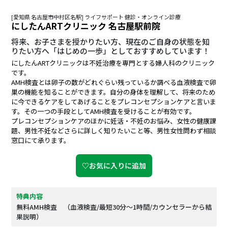
[愛知県 名古屋市中村区名駅] ライフサポート 健診・オンライン診療
にしたんARTクリニック 名古屋駅前院
将来、お子さまを授かりたい方、現在のご自身の状態を知
りたい方へ「はじめの一歩」としておすすめしています！
にしたんARTクリニックは不妊治療を専門とする婦人科のクリニック
です。
AMH検査とは卵子の数がどれぐらい残っているか調べる血液検査で卵
巣の機能を知ることができます。自分の身体を理解して、将来のため
に今できるケアをしてあげることをプレコンセプションケアと言いま
す。その一つの手段としてAMH検査を受けることが有効です。
プレコンセプションケアのほかに妊活・不妊のお悩み、女性の健康課
題、男性不妊などさらに詳しく知りたいこと等、男性女性問わず相談
窓口にて承ります。
♡お気に入りに追加
特典内容
無料AMH検査 （血液検査/最短30分～1時間/カウンセラーから結
果説明）