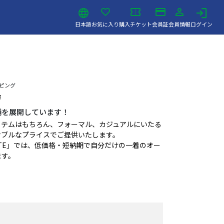
日本語
お気に入り
購入チケット
会員証
会員情報
ログイン
ッピング
嶋
店舗を展開しています！
イテムはもちろん、フォーマル、カジュアルにいたる
ナブルなプライスでご提供いたします。
 SHITATE」では、低価格・短納期で自分だけの一着のオー
ます。