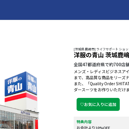
[茨城県 鹿嶋市] ライフサポート ショ
洋服の青山 茨城鹿
全国47都道府県で約700
メンズ・レディスビジネスア
まで、高品質な商品をリーズ
また、「Quality Order
ダースーツをお作りいただけ
♡お気に入りに追加
特典内容
お会計より10%OFF