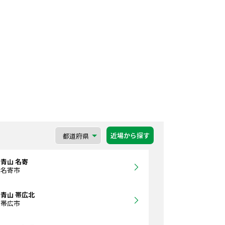
近場から探す
青山 名寄
道名寄市
青山 帯広北
道帯広市