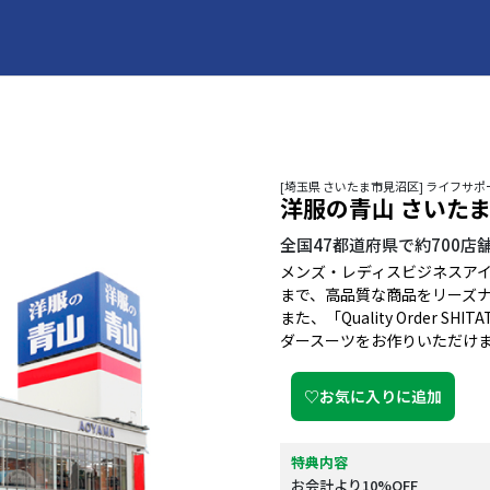
[埼玉県 さいたま市見沼区] ライフサポ
洋服の青山 さいた
全国47都道府県で約700
メンズ・レディスビジネスア
まで、高品質な商品をリーズ
また、「Quality Order
ダースーツをお作りいただけ
♡お気に入りに追加
特典内容
お会計より10%OFF