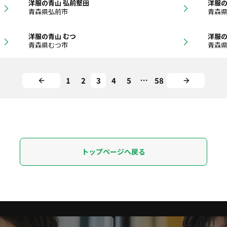
洋服の青山 弘前堅田
洋服の
青森県弘前市
青森
洋服の青山 むつ
洋服の
青森県むつ市
青森
1
2
3
4
5
…
58
トップページへ戻る