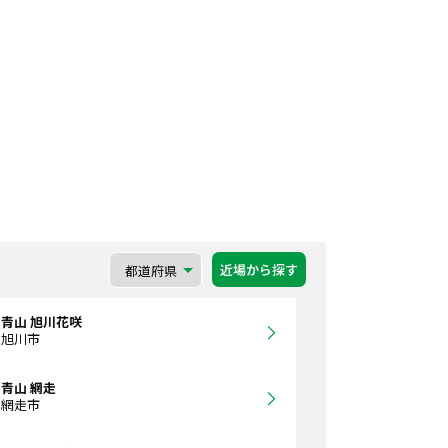
近場から探す
青山 旭川花咲
道旭川市
青山 網走
道網走市