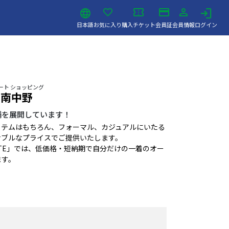
日本語
お気に入り
購入チケット
会員証
会員情報
ログイン
ート ショッピング
ま南中野
店舗を展開しています！
イテムはもちろん、フォーマル、カジュアルにいたる
ナブルなプライスでご提供いたします。
 SHITATE」では、低価格・短納期で自分だけの一着のオー
ます。