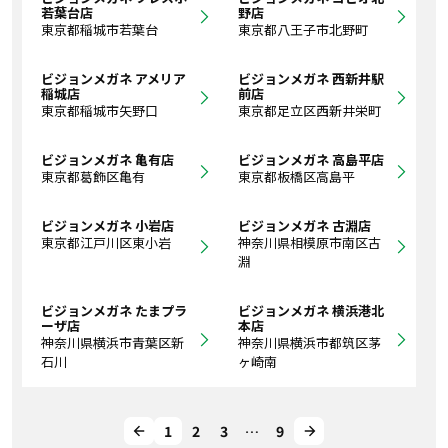
若葉台店
野店
東京都稲城市若葉台
東京都八王子市北野町
ビジョンメガネ アメリア
ビジョンメガネ 西新井駅
稲城店
前店
東京都稲城市矢野口
東京都足立区西新井栄町
ビジョンメガネ 亀有店
ビジョンメガネ 高島平店
東京都葛飾区亀有
東京都板橋区高島平
ビジョンメガネ 小岩店
ビジョンメガネ 古淵店
東京都江戸川区東小岩
神奈川県相模原市南区古
淵
ビジョンメガネ たまプラ
ビジョンメガネ 横浜港北
ーザ店
本店
神奈川県横浜市青葉区新
神奈川県横浜市都筑区茅
石川
ヶ崎南
1
2
3
…
9