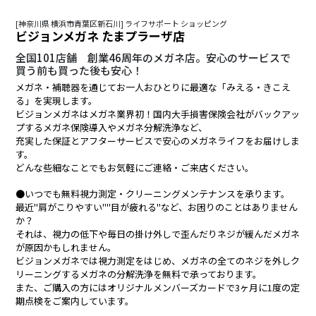
[神奈川県 横浜市青葉区新石川] ライフサポート ショッピング
ビジョンメガネ たまプラーザ店
全国101店舗 創業46周年のメガネ店。安心のサービスで
買う前も買った後も安心！
メガネ・補聴器を通じてお一人おひとりに最適な「みえる・きこえ
る」を実現します。
ビジョンメガネはメガネ業界初！国内大手損害保険会社がバックアッ
プするメガネ保険導入やメガネ分解洗浄など、
充実した保証とアフターサービスで安心のメガネライフをお届けしま
す。
どんな些細なことでもお気軽にご連絡・ご来店ください。
●いつでも無料視力測定・クリーニングメンテナンスを承ります。
最近"肩がこりやすい""目が疲れる"など、お困りのことはありません
か？
それは、視力の低下や毎日の掛け外しで歪んだりネジが緩んだメガネ
が原因かもしれません。
ビジョンメガネでは視力測定をはじめ、メガネの全てのネジを外しク
リーニングするメガネの分解洗浄を無料で承っております。
また、ご購入の方にはオリジナルメンバーズカードで3ヶ月に1度の定
期点検をご案内しています。