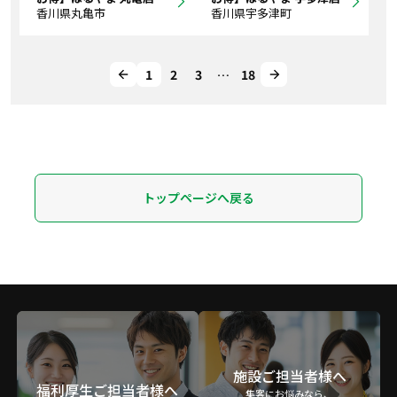
香川県丸亀市
香川県宇多津町
1
2
3
…
18
トップページへ戻る
施設ご担当者様へ
福利厚生ご担当者様へ
集客にお悩みなら、