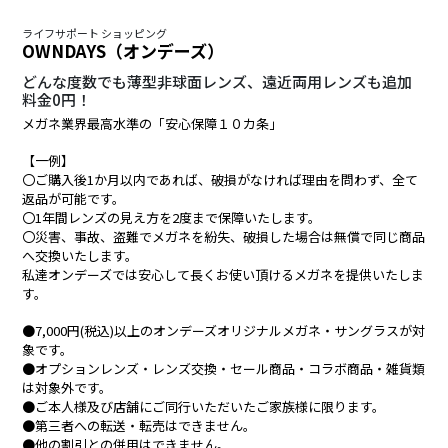
ライフサポート ショッピング
OWNDAYS（オンデーズ）
どんな度数でも薄型非球面レンズ、遠近両用レンズも追加
料金0円！
メガネ業界最高水準の「安心保障１０カ条」
【一例】
〇ご購入後1か月以内であれば、破損がなければ理由を問わず、全て
返品が可能です。
〇1年間レンズの見え方を2度まで保障いたします。
〇災害、事故、盗難でメガネを紛失、破損した場合は無償で同じ商品
へ交換いたします。
私達オンデーズでは安心して長くお使い頂けるメガネを提供いたしま
す。
●7,000円(税込)以上のオンデーズオリジナルメガネ・サングラスが対
象です。
●オプションレンズ・レンズ交換・セール商品・コラボ商品・雑貨類
は対象外です。
●ご本人様及び店舗にご同行いただいたご家族様に限ります。
●第三者への転送・転売はできません。
●他の割引との併用はできません。