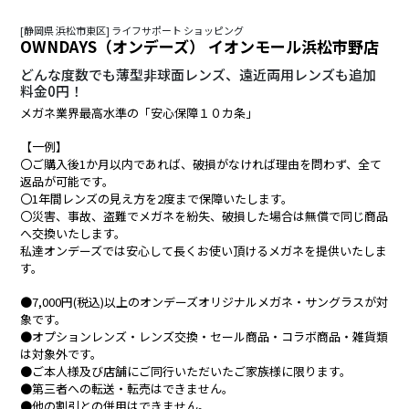
[静岡県 浜松市東区] ライフサポート ショッピング
OWNDAYS（オンデーズ） イオンモール浜松市野店
どんな度数でも薄型非球面レンズ、遠近両用レンズも追加
料金0円！
メガネ業界最高水準の「安心保障１０カ条」
【一例】
〇ご購入後1か月以内であれば、破損がなければ理由を問わず、全て
返品が可能です。
〇1年間レンズの見え方を2度まで保障いたします。
〇災害、事故、盗難でメガネを紛失、破損した場合は無償で同じ商品
へ交換いたします。
私達オンデーズでは安心して長くお使い頂けるメガネを提供いたしま
す。
●7,000円(税込)以上のオンデーズオリジナルメガネ・サングラスが対
象です。
●オプションレンズ・レンズ交換・セール商品・コラボ商品・雑貨類
は対象外です。
●ご本人様及び店舗にご同行いただいたご家族様に限ります。
●第三者への転送・転売はできません。
●他の割引との併用はできません。