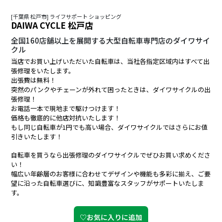
[千葉県 松戸市] ライフサポート ショッピング
DAIWA CYCLE 松戸店
全国160店舗以上を展開する大型自転車専門店のダイワサイ
クル
当店でお買い上げいただいた自転車は、当社各指定区域内はすべて出
張修理をいたします。
出張費は無料！
突然のパンクやチェーンが外れて困ったときは、ダイワサイクルの出
張修理！
お電話一本で現地まで駆けつけます！
価格も徹底的に他店対抗いたします！
もし同じ自転車が1円でも高い場合、ダイワサイクルではさらにお値
引きいたします！
自転車を買うなら出張修理のダイワサイクルでぜひお買い求めくださ
い！
幅広い年齢層のお客様に合わせてデザインや機能も多彩に揃え、ご要
望に沿った自転車選びに、知識豊富なスタッフがサポートいたしま
す。
♡お気に入りに追加