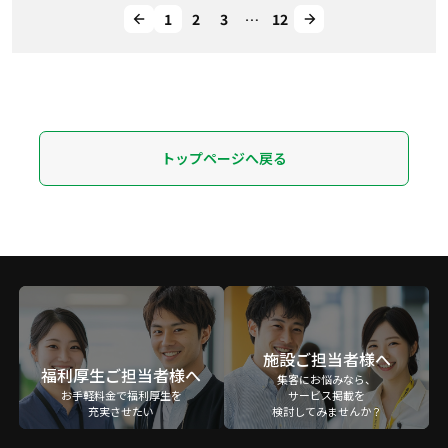
1
2
3
…
12
トップページへ戻る
施設ご担当者様へ
福利厚生ご担当者様へ
集客にお悩みなら、
お手軽料金で福利厚生を
サービス掲載を
充実させたい
検討してみませんか？