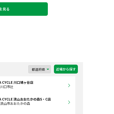
を見る
近場から探す
A CYCLE 川口鳩ヶ谷店
県川口市辻
WA CYCLE 流山おおたかの森S・C店
県流山市おおたかの森