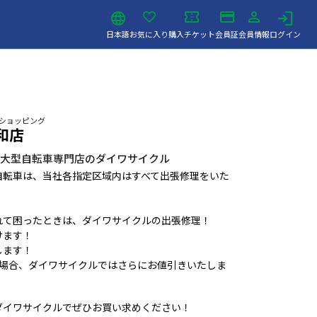
日本語
お気に入り
購入チケット
会員証
会員情報
ログイン
 ショッピング
大和店
る大型自転車専門店のダイワサイクル
自転車は、当社各指定区域内はすべて出張修理をいた
れて困ったときは、ダイワサイクルの出張修理！
けます！
します！
い場合、ダイワサイクルではさらにお値引きいたしま
ダイワサイクルでぜひお買い求めください！