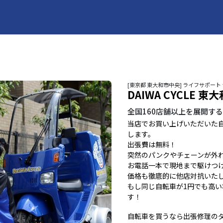
[東京都 東大和市中央] ライフサポート
DAIWA CYCLE 東
全国160店舗以上を展開す
当店でお買い上げいただいた
します。
出張費は無料！
突然のパンクやチェーンが外
お電話一本で現地まで駆けつ
価格も徹底的に他店対抗いた
もし同じ自転車が1円でも高
す！
自転車を買うなら出張修理の