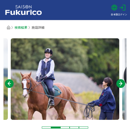
日本語
ログイン
検索結果
施設詳細