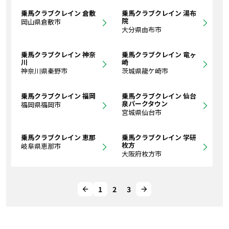
乗馬クラブクレイン 倉敷
乗馬クラブクレイン 湯布
院
岡山県倉敷市
大分県由布市
乗馬クラブクレイン 神奈
乗馬クラブクレイン 竜ヶ
川
崎
神奈川県秦野市
茨城県龍ケ崎市
乗馬クラブクレイン 福岡
乗馬クラブクレイン 仙台
泉パークタウン
福岡県福岡市
宮城県仙台市
乗馬クラブクレイン 恵那
乗馬クラブクレイン 学研
枚方
岐阜県恵那市
大阪府枚方市
1
2
3