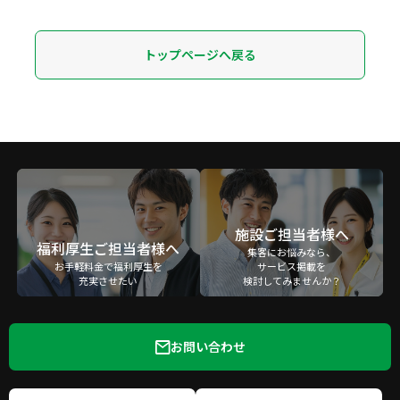
トップページへ戻る
施設ご担当者様へ
福利厚生ご担当者様へ
集客にお悩みなら、
お手軽料金で福利厚生を
サービス掲載を
充実させたい
検討してみませんか？
お問い合わせ