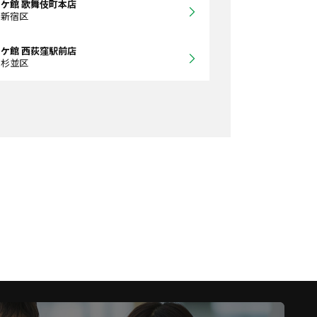
ケ館 歌舞伎町本店
都新宿区
ケ館 西荻窪駅前店
都杉並区