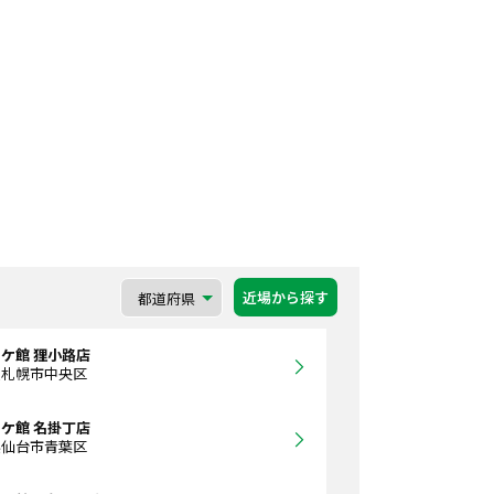
近場から探す
ケ館 狸小路店
道札幌市中央区
ケ館 名掛丁店
県仙台市青葉区