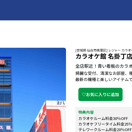
[宮城県 仙台市青葉区] レジャー カ
カラオケ館 名掛丁
全店駅近！青い看板のカラ
綺麗な受付、清潔なお部屋、
最新の機種と楽しいアイテム
♡お気に入りに追加
特典内容
カラオケルーム料金30％OFF
カラオケフリータイム料金25％
テレワークルーム料金20％OFF