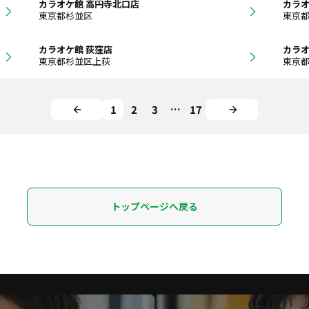
カラオケ館 高円寺北口店
カラオ
東京都杉並区
東京
カラオケ館 荻窪店
カラオ
東京都杉並区上荻
東京
1
2
3
…
17
トップページへ戻る