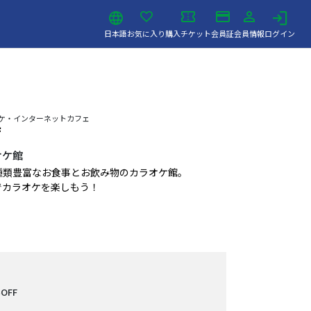
日本語
お気に入り
購入チケット
会員証
会員情報
ログイン
ラオケ・インターネットカフェ
店
オケ館
種類豊富なお食事とお飲み物のカラオケ館。
でカラオケを楽しもう！
OFF