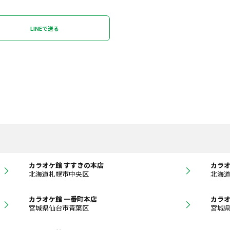
LINEで送る
カラオケ館 すすきの本店
カラオ
北海道札幌市中央区
北海
カラオケ館 一番町本店
カラオ
宮城県仙台市青葉区
宮城