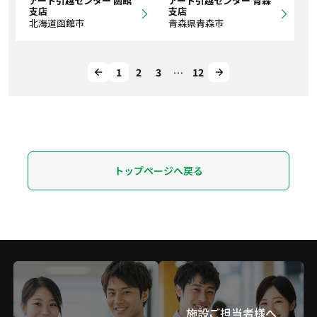
アート引越センター 函館
アート引越センター 青森
支店
支店
北海道函館市
青森県青森市
1
2
3
…
12
トップページへ戻る
施設ご担当者様へ