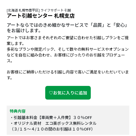
[北海道 札幌市豊平区] ライフサポート 引越
アート引越センター 札幌支店
アートならではのきめ細かなサービスで「品質」と「安心」
をお届けします。
アートではお客さまそれぞれのご要望に合わせた引越しプランをご提
案します。
多彩なプランや限定パック、そして数々の無料サービスやオプション
などを自在に組み合わせ、お客様にぴったりのお引越をプロデュー
ス。
お客様にご納得いただける引越し内容で高いご満足をいただいていま
す。
♡お気に入りに追加
特典内容
・引越基本料金【車両費＋人件費】３０％OFF
・オリジナル資材 エコ楽ボックス無料レンタル
（３/１５～４/１０の間のお引越は１０％OFF）