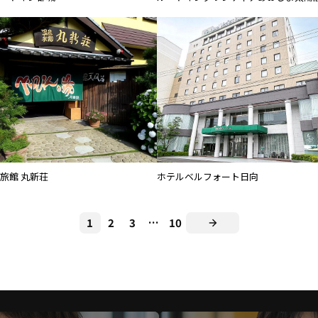
旅館 丸新荘
ホテルベルフォート日向
1
2
3
…
10