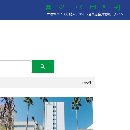
日本語
お気に入り
購入チケット
会員証
会員情報
ログイン
185件