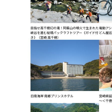
目指せ高千穂幻の滝！阿蘇山の噴火で生まれた
電動アシス
峡谷を進む秘境パックラフトツアー《ガイド付
どん屋巡
き》（宮崎 高千穂）
日南海岸 南郷プリンスホテル
宮崎県延
～＜千徳