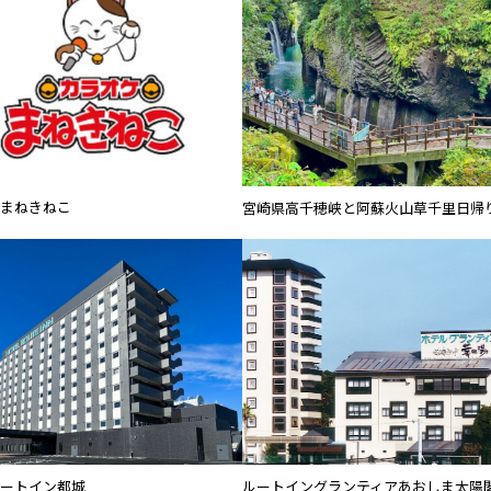
まねきねこ
宮崎県高千穂峡と阿蘇火山草千里日帰
ートイン都城
ルートイングランティアあおしま太陽