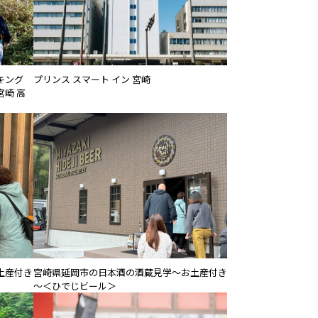
キング
プリンス スマート イン 宮崎
崎 高
土産付き
宮崎県延岡市の日本酒の酒蔵見学～お土産付き
～＜ひでじビール＞