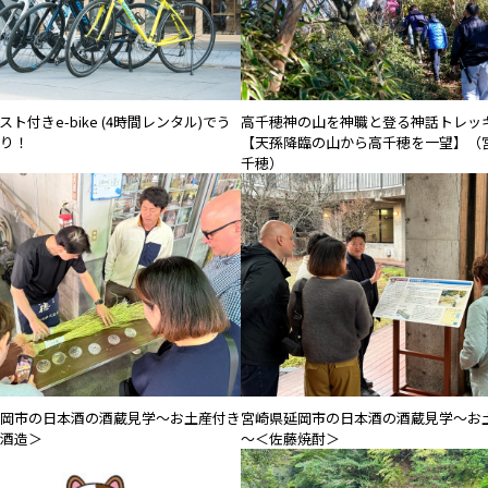
ト付きe-bike (4時間レンタル)でう
高千穂神の山を神職と登る神話トレッ
り！
【天孫降臨の山から高千穂を一望】（宮
千穂）
岡市の日本酒の酒蔵見学～お土産付き
宮崎県延岡市の日本酒の酒蔵見学～お
酒造＞
～＜佐藤焼酎＞