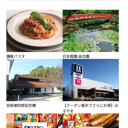
鎌倉パスタ
日本庭園 由志園
安部榮四郎記念館
【クーポン提示でさらにお得】は
るやま