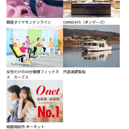
OWNDAYS（オンデーズ）
銀座ダイヤモンドシライシ
宍道湖遊覧船
女性だけの30分健康フィットネ
ス カーブス
結婚相談所 オーネット