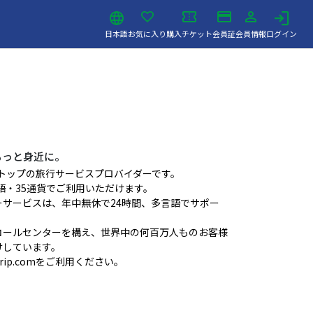
日本語
お気に入り
購入チケット
会員証
会員情報
ログイン
もっと身近に。
ンストップの旅行サービスプロバイダーです。
言語・35通貨でご利用いただけます。
サービスは、年中無休で24時間、多言語でサポー
コールセンターを構え、世界中の何百万人ものお客様
けしています。
ip.comをご利用ください。