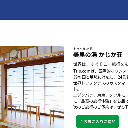
トラベル 旅館
美里の湯 かじか荘
世界は、すぐそこ。旅行を
Trip.comは、国際的なワ
39の国と地域に対応し、24
世界トップクラスのカスタマー
ト。
エジンバラ、東京、ソウルに
に「最高の旅行体験」をお届
次のご旅行のご予約は、ぜひTr
♡お気に入りに追加