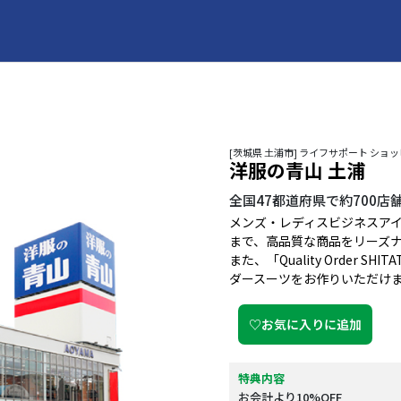
[茨城県 土浦市] ライフサポート ショ
洋服の青山 土浦
全国47都道府県で約700
メンズ・レディスビジネスア
まで、高品質な商品をリーズ
また、「Quality Order
ダースーツをお作りいただけ
♡お気に入りに追加
特典内容
お会計より10%OFF