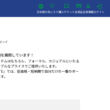
日本語
お気に入り
購入チケット
会員証
会員情報
ログイン
ッピング
店舗を展開しています！
イテムはもちろん、フォーマル、カジュアルにいたる
ナブルなプライスでご提供いたします。
 SHITATE」では、低価格・短納期で自分だけの一着のオー
ます。