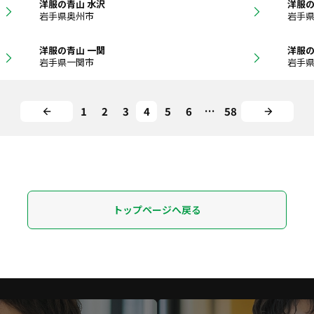
洋服の青山 水沢
洋服の
岩手県奥州市
岩手
洋服の青山 一関
洋服の
岩手県一関市
岩手
1
2
3
4
5
6
…
58
トップページへ戻る