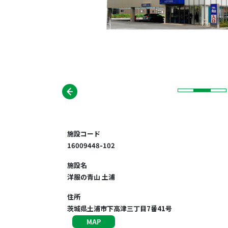
施設コード
16009448-102
施設名
洋服の青山 土浦
住所
茨城県土浦市下高津三丁目7番41号
MAP