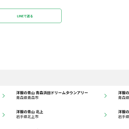
LINEで送る
洋服の青山 青森浜田ドリームタウンアリー
洋服の
青森県青森市
青森
洋服の青山 北上
洋服の
岩手県北上市
岩手