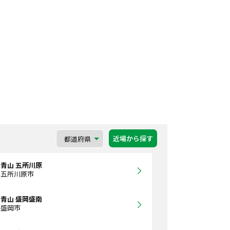
近場から探す
青山 五所川原
県五所川原市
青山 盛岡盛南
県盛岡市