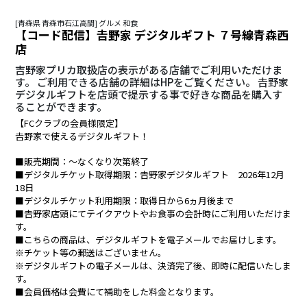
[青森県 青森市石江高間] グルメ 和食
【コード配信】𠮷野家 デジタルギフト ７号線青森西
店
吉野家プリカ取扱店の表示がある店舗でご利用いただけま
す。 ご利用できる店舗の詳細はHPをご覧ください。 𠮷野家
デジタルギフトを店頭で提示する事で好きな商品を購入す
ることができます。
【FCクラブの会員様限定】
𠮷野家で使えるデジタルギフト！
■販売期間：～なくなり次第終了
■デジタルチケット取得期限：𠮷野家デジタルギフト 2026年12月
18日
■デジタルチケット利用期限：取得日から6ヵ月後まで
■𠮷野家店頭にてテイクアウトやお食事の会計時にご利用いただけま
す。
■こちらの商品は、デジタルギフトを電子メールでお届けします。
※チケット等の郵送はございません。
※デジタルギフトの電子メールは、決済完了後、即時に配信いたしま
す。
■会員価格は会費にて補助をした料金となります。