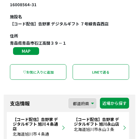
16008564-31
施設名
【コード配信】𠮷野家 デジタルギフト ７号線青森西店
住所
青森県青森市石江高間３９－１
MAP
♡お気に入りに追加
LINEで送る
支店情報
近場から探す
【コード配信】𠮷野家 デ
【コード配信】𠮷野家 デ
ジタルギフト 旭川４条通
ジタルギフト 旭川永山店
店
北海道旭川市永山３条
北海道旭川市４条通