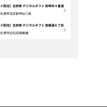
ド配信】𠮷野家 デジタルギフト 新琴似４番通
道札幌市北区新琴似八条
ド配信】𠮷野家 デジタルギフト 南郷通６丁目
道札幌市白石区南郷通