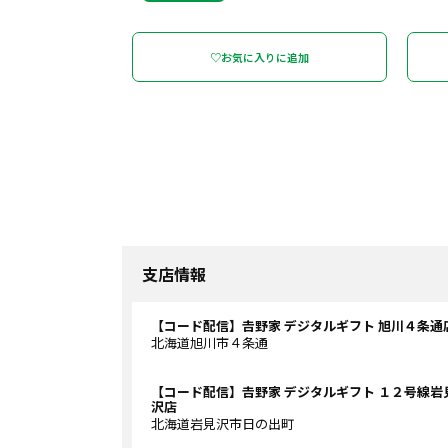
♡お気に入りに追加
支店情報
【コード配信】𠮷野家 デジタルギフト 旭川４条通
北海道旭川市４条通
【コード配信】𠮷野家 デジタルギフト １２号線岩
沢店
北海道岩見沢市日の出町