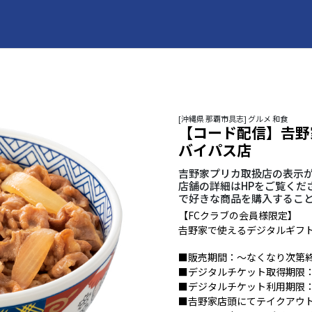
[沖縄県 那覇市具志] グルメ 和食
【コード配信】𠮷野
バイパス店
吉野家プリカ取扱店の表示が
店舗の詳細はHPをご覧くだ
で好きな商品を購入するこ
【FCクラブの会員様限定】
𠮷野家で使えるデジタルギフ
■販売期間：～なくなり次第
■デジタルチケット取得期限：
■デジタルチケット利用期限
■𠮷野家店頭にてテイクアウ