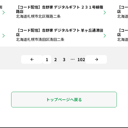
別
【コード配信】𠮷野家 デジタルギフト ２３１号線篠
【コー
路店
店
北海道札幌市北区篠路二条
北海
【コード配信】𠮷野家 デジタルギフト 羊ヶ丘通清田
【コー
店
店
北海道札幌市清田区清田二条
北海
1
2
3
…
102
トップページへ戻る