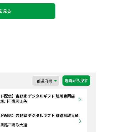
を見る
近場から探す
ド配信】𠮷野家 デジタルギフト 旭川豊岡店
道旭川市豊岡１条
ド配信】𠮷野家 デジタルギフト 釧路鳥取大通
道釧路市鳥取大通