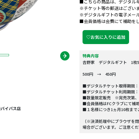
■こちらの商品は、デジタル
※チケット等の郵送はござい
※デジタルギフトの電子メー
■会員価格は会費にて補助を
♡お気に入りに追加
特典内容
𠮷野家 デジタルギフト 1枚5
500円 → 450円
■デジタルチケット取得期限：20
■デジタルチケット利用期限：
■数量限定販売 ※完売次第、
■会員価格はFCクラブにて補
禄バイパス店
■１名様につき1ヵ月10枚ま
（※決済処理中にブラウザを閉
場合がございます。ご注意くだ