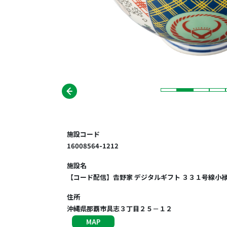
施設コード
16008564-1212
施設名
【コード配信】𠮷野家 デジタルギフト ３３１号線小
住所
沖縄県那覇市具志３丁目２５－１２
MAP