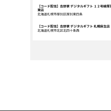
【コード配信】𠮷野家 デジタルギフト １２号線厚
東店
北海道札幌市厚別区厚別東四条
【コード配信】𠮷野家 デジタルギフト 札幌麻生店
北海道札幌市北区北四十条西