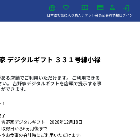
日本語
お気に入り
購入チケット
会員証
会員情報
ログイン
家 デジタルギフト ３３１号線小禄
ある店舗でご利用いただけます。 ご利用できる
さい。 𠮷野家デジタルギフトを店頭で提示する事
とができます。
ト！
終了
野家デジタルギフト 2026年12月18日
：取得日から6ヵ月後まで
トやお食事の会計時にご利用いただけます。