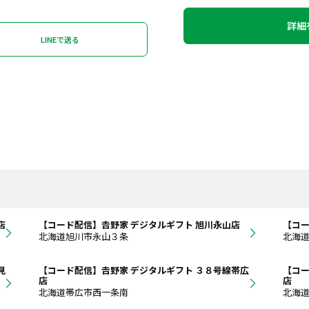
詳細
LINEで送る
店
【コード配信】𠮷野家 デジタルギフト 旭川永山店
【コー
北海道旭川市永山３条
北海
見
【コード配信】𠮷野家 デジタルギフト ３８号線帯広
【コー
店
店
北海道帯広市西一条南
北海