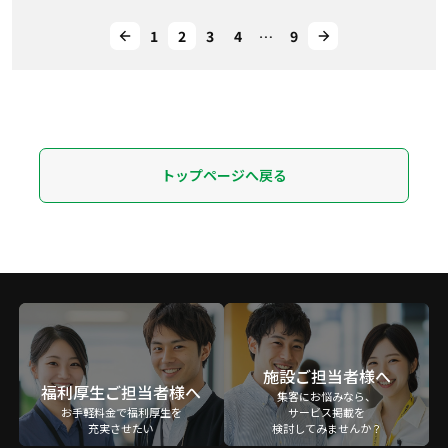
1
2
3
4
…
9
トップページへ戻る
施設ご担当者様へ
福利厚生ご担当者様へ
集客にお悩みなら、
お手軽料金で福利厚生を
サービス掲載を
充実させたい
検討してみませんか？