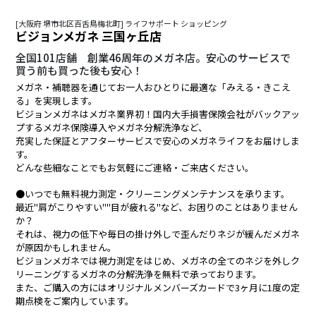
[大阪府 堺市北区百舌鳥梅北町] ライフサポート ショッピング
ビジョンメガネ 三国ヶ丘店
全国101店舗 創業46周年のメガネ店。安心のサービスで
買う前も買った後も安心！
メガネ・補聴器を通じてお一人おひとりに最適な「みえる・きこえ
る」を実現します。
ビジョンメガネはメガネ業界初！国内大手損害保険会社がバックアッ
プするメガネ保険導入やメガネ分解洗浄など、
充実した保証とアフターサービスで安心のメガネライフをお届けしま
す。
どんな些細なことでもお気軽にご連絡・ご来店ください。
●いつでも無料視力測定・クリーニングメンテナンスを承ります。
最近"肩がこりやすい""目が疲れる"など、お困りのことはありません
か？
それは、視力の低下や毎日の掛け外しで歪んだりネジが緩んだメガネ
が原因かもしれません。
ビジョンメガネでは視力測定をはじめ、メガネの全てのネジを外しク
リーニングするメガネの分解洗浄を無料で承っております。
また、ご購入の方にはオリジナルメンバーズカードで3ヶ月に1度の定
期点検をご案内しています。