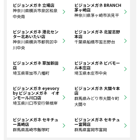
ビジョンメガネ 立場店
ビジョンメガネ BRANCH
茅ヶ崎店
神奈川県横浜市泉区和泉
神奈川県茅ヶ崎市浜見平
中央南
ビジョンメガネ 港北セン
ビジョンメガネ 北習志野
ター北あいたい店
本店
神奈川県横浜市都筑区中
千葉県船橋市習志野台
川中央
ビジョンメガネ 草加新田
ビジョンメガネ ビバモー
店
ル本庄店
埼玉県草加市八幡町
埼玉県本庄市中央
ビジョンメガネ eyevory
ビジョンメガネ 大間々本
by ビジョンメガネ イオ
店
ンモール川口店
群馬県みどり市大間々町
埼玉県川口市安行領根岸
大間々
ビジョンメガネ セキチュ
ビジョンメガネ セキチュ
ー高崎店
ー富岡店
群馬県高崎市飯塚町
群馬県富岡市富岡