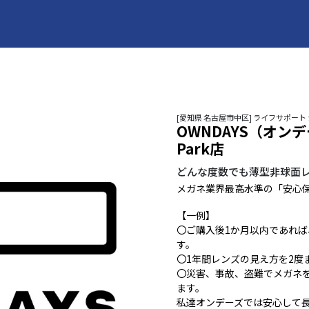
[愛知県 名古屋市中区] ライフサポート
OWNDAYS（オンデーズ
Park店
どんな度数でも薄型非球面
メガネ業界最高水準の「安心
【一例】
〇ご購入後1か月以内であれ
す。
〇1年間レンズの見え方を2度
〇災害、事故、盗難でメガネ
ます。
私達オンデーズでは安心して