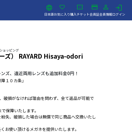
日本語
お気に入り
購入チケット
会員証
会員情報
ログイン
 ショッピング
） RAYARD Hisaya-odori
レンズ、遠近両用レンズも追加料金0円！
保障１０カ条」
ば、破損がなければ理由を問わず、全て返品が可能で
まで保障いたします。
を紛失、破損した場合は無償で同じ商品へ交換いたし
長くお使い頂けるメガネを提供いたします。