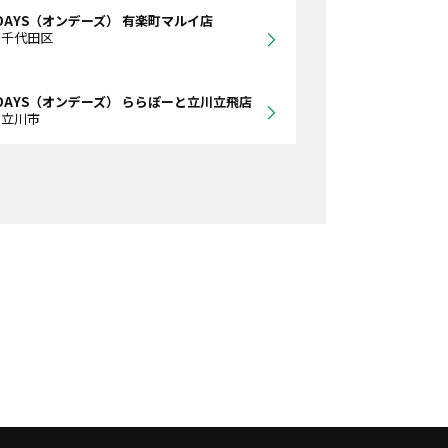
DAYS（オンデーズ） 有楽町マルイ店
都千代田区
DAYS（オンデーズ） ららぽーと立川立飛店
都立川市