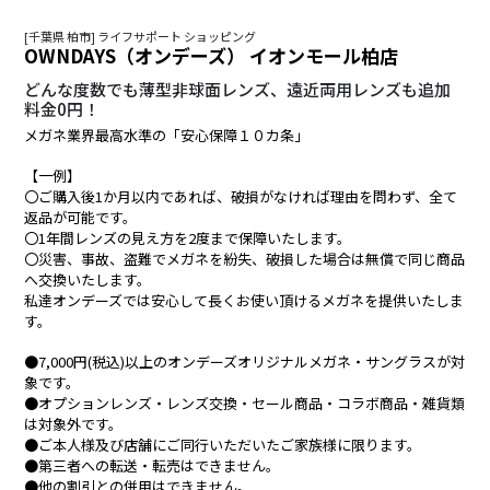
[千葉県 柏市] ライフサポート ショッピング
OWNDAYS（オンデーズ） イオンモール柏店
どんな度数でも薄型非球面レンズ、遠近両用レンズも追加
料金0円！
メガネ業界最高水準の「安心保障１０カ条」
【一例】
〇ご購入後1か月以内であれば、破損がなければ理由を問わず、全て
返品が可能です。
〇1年間レンズの見え方を2度まで保障いたします。
〇災害、事故、盗難でメガネを紛失、破損した場合は無償で同じ商品
へ交換いたします。
私達オンデーズでは安心して長くお使い頂けるメガネを提供いたしま
す。
●7,000円(税込)以上のオンデーズオリジナルメガネ・サングラスが対
象です。
●オプションレンズ・レンズ交換・セール商品・コラボ商品・雑貨類
は対象外です。
●ご本人様及び店舗にご同行いただいたご家族様に限ります。
●第三者への転送・転売はできません。
●他の割引との併用はできません。