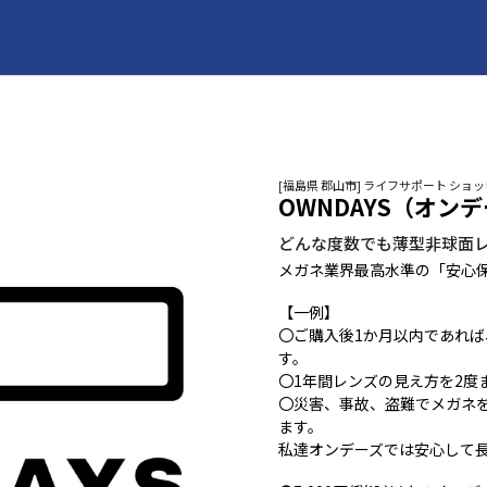
[福島県 郡山市] ライフサポート ショ
OWNDAYS（オン
どんな度数でも薄型非球面
メガネ業界最高水準の「安心
【一例】
〇ご購入後1か月以内であれ
す。
〇1年間レンズの見え方を2度
〇災害、事故、盗難でメガネ
ます。
私達オンデーズでは安心して