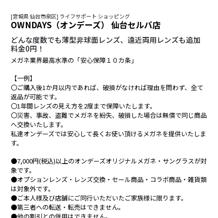
[宮城県 仙台市泉区] ライフサポート ショッピング
OWNDAYS（オンデーズ） 仙台セルバ店
どんな度数でも薄型非球面レンズ、遠近両用レンズも追加
料金0円！
メガネ業界最高水準の「安心保障１０カ条」
【一例】
〇ご購入後1か月以内であれば、破損がなければ理由を問わず、全て
返品が可能です。
〇1年間レンズの見え方を2度まで保障いたします。
〇災害、事故、盗難でメガネを紛失、破損した場合は無償で同じ商品
へ交換いたします。
私達オンデーズでは安心して長くお使い頂けるメガネを提供いたしま
す。
●7,000円(税込)以上のオンデーズオリジナルメガネ・サングラスが対
象です。
●オプションレンズ・レンズ交換・セール商品・コラボ商品・雑貨類
は対象外です。
●ご本人様及び店舗にご同行いただいたご家族様に限ります。
●第三者への転送・転売はできません。
●他の割引との併用はできません。