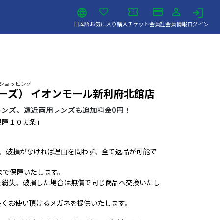
日本語
お気に入り
購入チケット
会員証
会員情報
ログイン
 ショッピング
デーズ） イオンモール新利府北館店
レンズ、遠近両用レンズも追加料金0円！
保障１０カ条」
ば、破損がなければ理由を問わず、全て返品が可能で
まで保障いたします。
を紛失、破損した場合は無償で同じ商品へ交換いたし
長くお使い頂けるメガネを提供いたします。