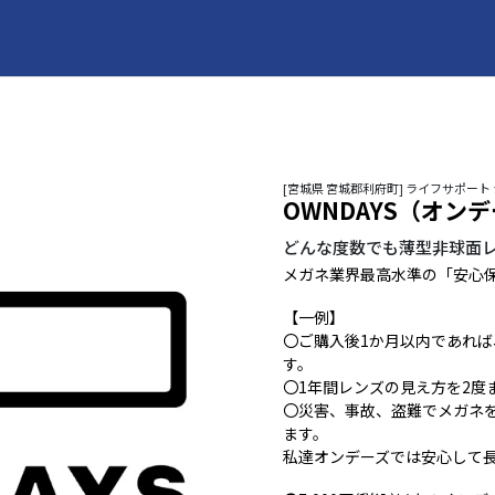
[宮城県 宮城郡利府町] ライフサポート
OWNDAYS（オン
どんな度数でも薄型非球面
メガネ業界最高水準の「安心
【一例】
〇ご購入後1か月以内であれ
す。
〇1年間レンズの見え方を2度
〇災害、事故、盗難でメガネ
ます。
私達オンデーズでは安心して