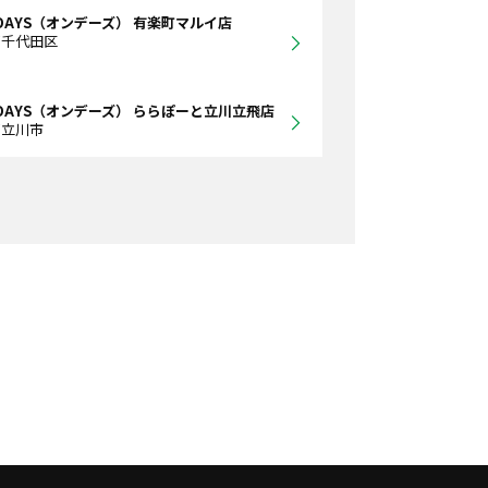
DAYS（オンデーズ） 有楽町マルイ店
都千代田区
DAYS（オンデーズ） ららぽーと立川立飛店
都立川市