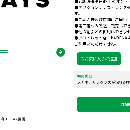
●7,000円(税込)以上のオ
●オプションレンズ・レンズ
す。
●ご本人様及び店舗にご同行
●第三者への転送・転売はで
●他の割引との併用はできま
●アウトレット店・KADENA AIR
ご利用いただけません。
♡お気に入りに追加
特典内容
メガネ、サングラスが10％OFF
詳細
1F 142区画