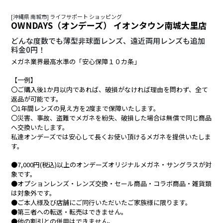
[沖縄県 南城市] ライフサポート ショッピング
OWNDAYS（オンデーズ） イオンタウン南城大里店
どんな度数でも薄型非球面レンズ、遠近両用レンズも追加
料金0円！
メガネ業界最高水準の「安心保障１０カ条」
【一例】
〇ご購入後1か月以内であれば、破損がなければ理由を問わず、全て
返品が可能です。
〇1年間レンズの見え方を2度まで保障いたします。
〇災害、事故、盗難でメガネを紛失、破損した場合は無償で同じ商品
へ交換いたします。
私達オンデーズでは安心して長くお使い頂けるメガネを提供いたしま
す。
●7,000円(税込)以上のオンデーズオリジナルメガネ・サングラスが対
象です。
●オプションレンズ・レンズ交換・セール商品・コラボ商品・雑貨類
は対象外です。
●ご本人様及び店舗にご同行いただいたご家族様に限ります。
●第三者への転送・転売はできません。
●他の割引との併用はできません。