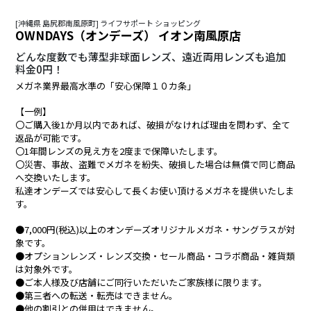
[沖縄県 島尻郡南風原町] ライフサポート ショッピング
OWNDAYS（オンデーズ） イオン南風原店
どんな度数でも薄型非球面レンズ、遠近両用レンズも追加
料金0円！
メガネ業界最高水準の「安心保障１０カ条」
【一例】
〇ご購入後1か月以内であれば、破損がなければ理由を問わず、全て
返品が可能です。
〇1年間レンズの見え方を2度まで保障いたします。
〇災害、事故、盗難でメガネを紛失、破損した場合は無償で同じ商品
へ交換いたします。
私達オンデーズでは安心して長くお使い頂けるメガネを提供いたしま
す。
●7,000円(税込)以上のオンデーズオリジナルメガネ・サングラスが対
象です。
●オプションレンズ・レンズ交換・セール商品・コラボ商品・雑貨類
は対象外です。
●ご本人様及び店舗にご同行いただいたご家族様に限ります。
●第三者への転送・転売はできません。
●他の割引との併用はできません。