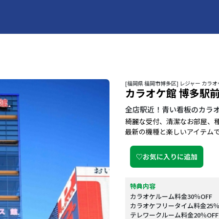
[福岡県 福岡市博多区] レジャー カ
カラオケ館 博多駅
全店駅近！青い看板のカラ
綺麗な受付、清潔なお部屋、
最新の機種と楽しいアイテム
♡お気に入りに追加
特典内容
カラオケルーム料金30％OFF
カラオケフリータイム料金25％
テレワークルーム料金20％OFF