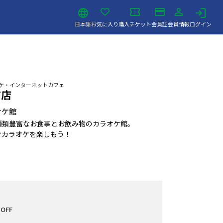
日本語
お気に入り
購入チケット
会員証
会員情報
ログイン
ラオケ・インターネットカフェ
前店
オケ館
種類豊富なお食事とお飲み物のカラオケ館。
でカラオケを楽しもう！
OFF